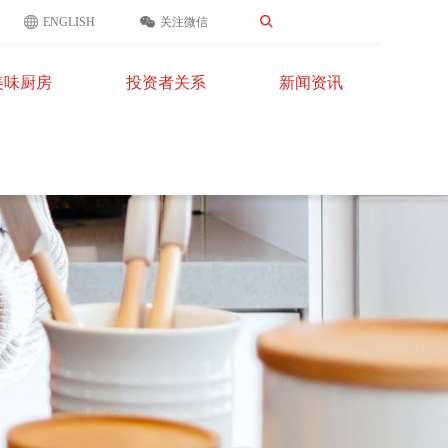
ENGLISH
关注微信
美味厨房
投资者关系
新闻资讯