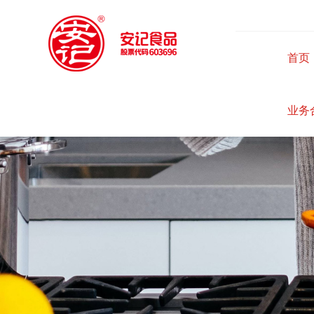
首页
业务