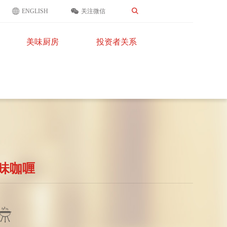
ENGLISH
关注微信
美味厨房
投资者关系
原味咖喱