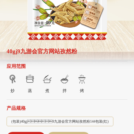
40gj9九游会官方网站孜然粉
应用范围
炒
蒸
煮
拌
烤
产品规格
(包装)40gj9九游会官方网站孜然粉144包装(红)