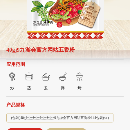
40gj9九游会官方网站五香粉
应用范围
炒
蒸
煮
拌
烤
产品规格
(包装)40gj9九游会官方网站五香粉144包装(红)