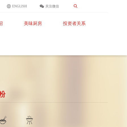
ENGLISH
关注微信
绍
美味厨房
投资者关系
粉