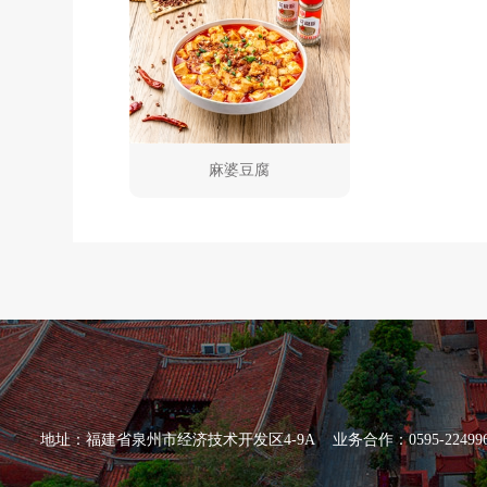
麻婆豆腐
地址：福建省泉州市经济技术开发区4-9A 业务合作：0595-22499666-8000 人力