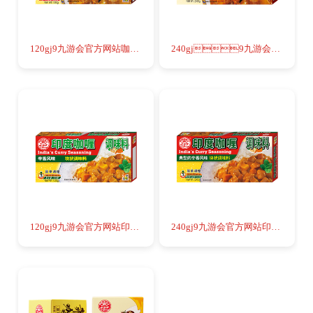
120gj9九游会官方网站咖喱牛肉
240gj9九游会官方网站咖喱牛肉
120gj9九游会官方网站印度咖喱
240gj9九游会官方网站印度咖喱