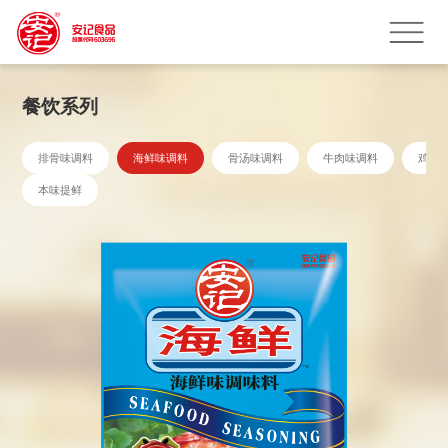
餐饮系列
排骨味调料
海鲜味调料
骨汤味调料
牛肉味调料
鸡鲜
本味提鲜