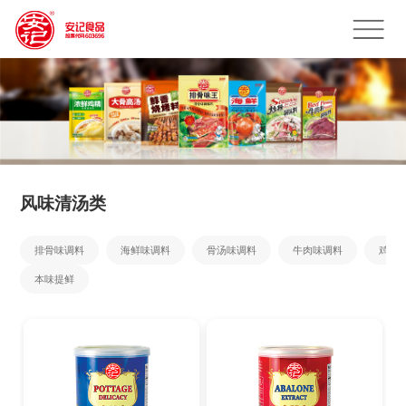
风味清汤类
排骨味调料
海鲜味调料
骨汤味调料
牛肉味调料
鸡鲜
本味提鲜