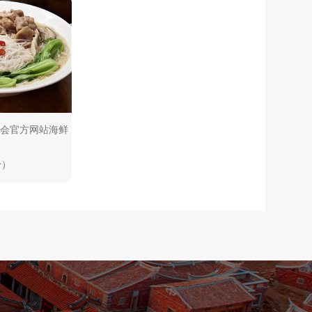
官方网站海鲜
粉）