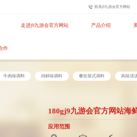
联系j9九游会官方网站
走进j9九游会官方网站
产品介绍
合作
牛肉味调料
鸡鲜味调料
餐饮菜式调料
风味清
180gj9九游会官方网站海
应用范围