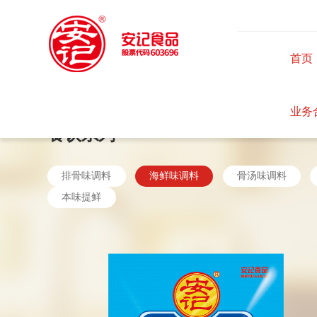
首页
业务
餐饮系列
排骨味调料
海鲜味调料
骨汤味调料
本味提鲜