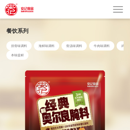
餐饮系列
排骨味调料
海鲜味调料
骨汤味调料
牛肉味调料
鸡鲜
本味提鲜