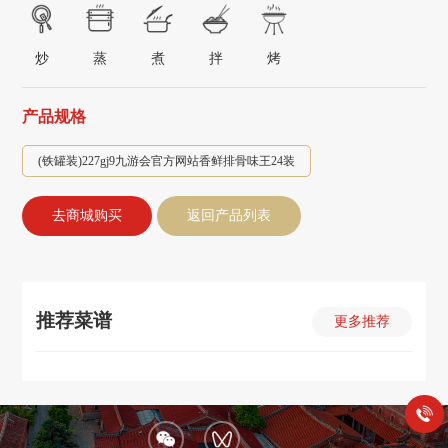
炒
蒸
煮
拌
烤
产品规格
(铁罐装)227gj9九游会官方网站香鲜排骨味王24装
去商城购买
返回产品列表
推荐菜谱
更多推荐