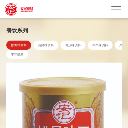
餐饮系列
排骨味调料
海鲜味调料
骨汤味调料
牛肉味调料
鸡鲜
本味提鲜