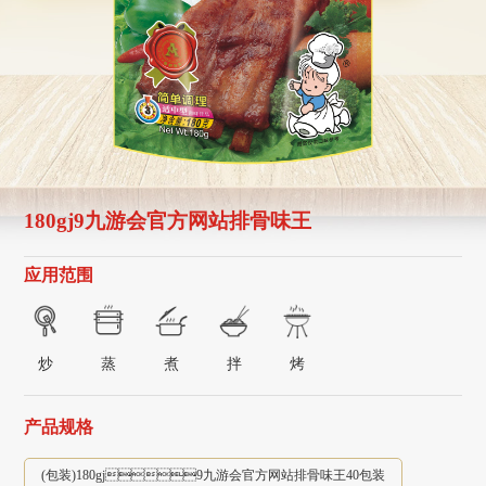
180gj9九游会官方网站排骨味王
应用范围
炒
蒸
煮
拌
烤
产品规格
(包装)180gj9九游会官方网站排骨味王40包装