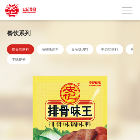
餐饮系列
排骨味调料
海鲜味调料
骨汤味调料
牛肉味调料
鸡鲜
本味提鲜