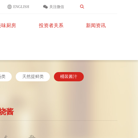
ENGLISH
关注微信
美味厨房
投资者关系
新闻资讯
汤类
天然提鲜类
桶装酱汁
叉烧酱