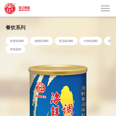
餐饮系列
排骨味调料
海鲜味调料
骨汤味调料
牛肉味调料
鸡鲜
本味提鲜