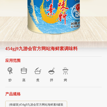
454gj9九游会官方网站海鲜素调味料
应用范围
炒
蒸
煮
拌
烤
产品规格
(铁罐装)454gj9九游会官方网站海鲜素6罐装