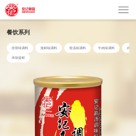
餐饮系列
排骨味调料
海鲜味调料
骨汤味调料
牛肉味调料
鸡鲜
本味提鲜