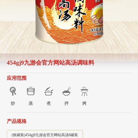
454gj9九游会官方网站高汤调味料
应用范围
炒
蒸
煮
拌
烤
产品规格
(铁罐装)454gj9九游会官方网站高汤6罐装